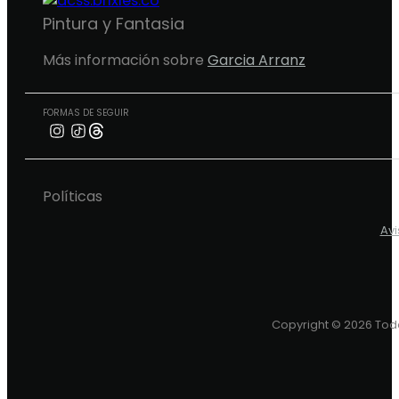
Pintura y Fantasia
Más información sobre
Garcia Arranz
FORMAS DE SEGUIR
Políticas
Avi
Copyright © 2026 Todo