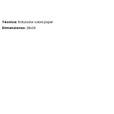
Técnica:
Rotulador sobre papel
Dimensiones:
28x29