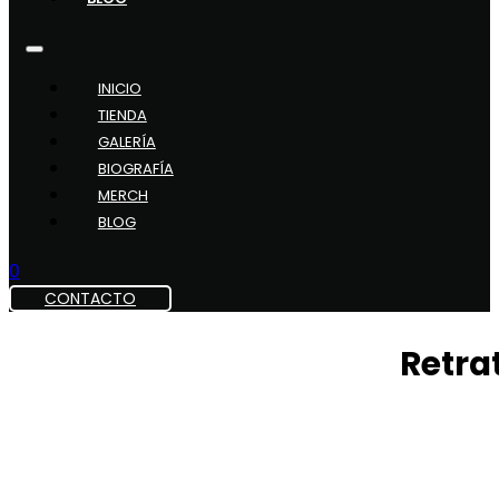
INICIO
TIENDA
GALERÍA
BIOGRAFÍA
MERCH
BLOG
0
CONTACTO
Retra