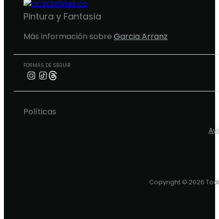
Pintura y Fantasia
Más información sobre
Garcia Arranz
FORMAS DE SEGUIR
Políticas
Avi
Copyright © 2026 Todo